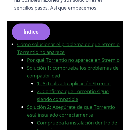
sencillos pasos. Así que empecemos.
Índice
Cómo solucionar el problema de que Stremio
Torrentio no aparece
Por qué Torrentio no aparece en Stremio
Solución 1: comprueba los problemas de
compatibilidad
1. Actualiza tu aplicación Stremio
2. Confirma que Torrentio sigue
siendo compatible
Solución 2: Asegúrate de que Torrentio
está instalado correctamente
Comprueba la instalación dentro de