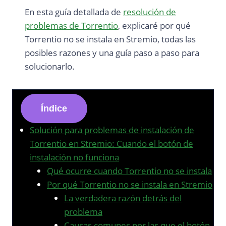
En esta guía detallada de
resolución de
problemas de Torrentio
, explicaré por qué
Torrentio no se instala en Stremio, todas las
posibles razones y una guía paso a paso para
solucionarlo.
Índice
Solución para problemas de instalación de
Torrentio en Stremio: Cuando el botón de
instalación no funciona
Qué ocurre cuando Torrentio no se instala
Por qué Torrentio no se instala en Stremio
La verdadera razón detrás del
problema
Causas comunes por las que el botón