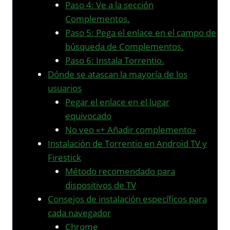
Paso 4: Ve a la sección
Complementos.
Paso 5: Pega el enlace en el campo de
búsqueda de Complementos.
Paso 6: Instala Torrentio.
Dónde se atascan la mayoría de los
usuarios
Pegar el enlace en el lugar
equivocado
No veo «+ Añadir complemento»
Instalación de Torrentio en Android TV y
Firestick
Método recomendado para
dispositivos de TV
Consejos de instalación específicos para
cada navegador
Chrome