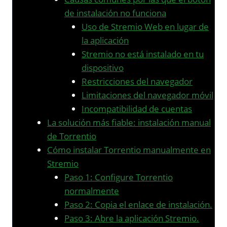
de instalación no funciona
Uso de Stremio Web en lugar de
la aplicación
Stremio no está instalado en tu
dispositivo
Restricciones del navegador
Limitaciones del navegador móvil
Incompatibilidad de cuentas
La solución más fiable: instalación manual
de Torrentio
Cómo instalar Torrentio manualmente en
Stremio
Paso 1: Configure Torrentio
normalmente
Paso 2: Copia el enlace de instalación.
Paso 3: Abre la aplicación Stremio.